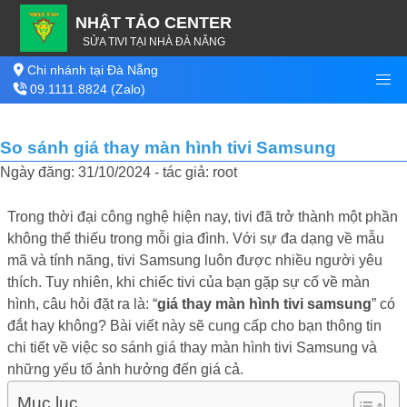
NHẬT TẢO CENTER
SỬA TIVI TẠI NHÀ ĐÀ NẴNG
Chi nhánh tại Đà Nẵng
09.1111.8824 (Zalo)
So sánh giá thay màn hình tivi Samsung
Ngày đăng: 31/10/2024 - tác giả: root
Trong thời đại công nghệ hiện nay, tivi đã trở thành một phần
không thể thiếu trong mỗi gia đình. Với sự đa dạng về mẫu
mã và tính năng, tivi Samsung luôn được nhiều người yêu
thích. Tuy nhiên, khi chiếc tivi của bạn gặp sự cố về màn
hình, câu hỏi đặt ra là: “
giá thay màn hình tivi samsung
” có
đắt hay không? Bài viết này sẽ cung cấp cho bạn thông tin
chi tiết về việc so sánh giá thay màn hình tivi Samsung và
những yếu tố ảnh hưởng đến giá cả.
Mục lục