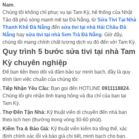
Nam
.
Chúng tôi không chỉ phục vụ tại Tam Kỳ, hệ thống của Nhật
Tảo đã phủ sóng mạnh mẽ tại Đà Nẵng, từ
Sửa Tivi Tại Nhà
Thanh Khê Đà Nẵng
đến
sửa tivi tại nhà Hải Châu Đà
Nẵng
hay
sửa tivi tại nhà Sơn Trà Đà Nẵng
. Giờ đây,
chúng tôi mang chính chất lượng dịch vụ đó đến với Tam Kỳ.
Quy trình 5 bước sửa tivi tại nhà Tam
Kỳ chuyên nghiệp
Để bạn tiện theo dõi và đảm bảo sự minh bạch, đây là quy
trình làm việc chuẩn của chúng tôi:
Tiếp Nhận Yêu Cầu:
Bạn gọi đến HOTLINE
0911118824
.
Chúng tôi ghi nhận tình trạng hỏng và địa chỉ của bạn tại
Tam Kỳ.
Thợ Đến Tận Nhà:
Kỹ thuật viên di chuyển đến nhà bạn
theo lịch hẹn (thường trong vòng 30-60 phút).
Kiểm Tra & Báo Giá:
Kỹ thuật viên kiểm tra tổng thể, xác
định chính xác lỗi và báo giá chi tiết, minh bạch cho bạn.