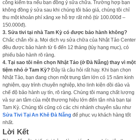
công kiểm tra nếu bạn đồng ý sửa chữa. Trường hợp bạn
không đồng ý sửa sau khi chúng tôi báo giá, chúng tôi chỉ
thu một khoản phí xăng xe hỗ trợ rất nhỏ (từ 100.000đ –
150.000đ).
3. Sửa tivi tại nhà Tam Kỳ có được bảo hành không?
Chắc chắn rồi ạ. Mọi dịch vụ sửa chữa của Nhật Tảo Center
đều được bảo hành từ 6 đến 12 tháng (tùy hạng mục), có
phiếu bảo hành rõ ràng.
4. Tại sao tôi nên chọn Nhật Tảo (ở Đà Nẵng) thay vì một
tiệm nhỏ ở Tam Kỳ?
Đây là câu hỏi rất hay. Khi bạn chọn
Nhật Tảo, bạn đang chọn một trung tâm lớn có 15 năm kinh
nghiệm, quy trình chuyên nghiệp, kho linh kiện dồi dào và
chế độ bảo hành uy tín, rõ ràng. Chúng tôi mang chất lượng
và sự an tâm của một thương hiệu lớn đến tận nhà bạn tại
Tam Kỳ. Chúng tôi cũng có các chi nhánh chuyên sâu như
Sửa Tivi Tại An Khê Đà Nẵng
để phục vụ khách hàng tốt
nhất.
Lời Kết