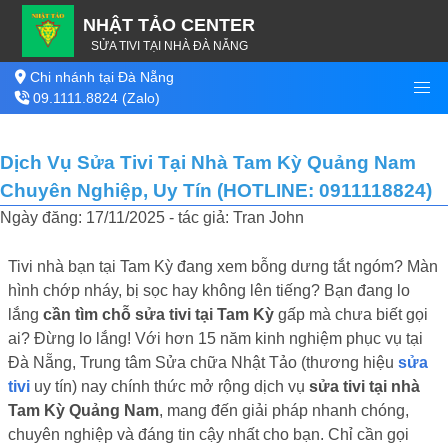
NHẬT TẢO CENTER
SỬA TIVI TẠI NHÀ ĐÀ NẴNG
Chi nhánh tại Đà Nẵng
09.1111.8824 (Zalo)
Dịch Vụ Sửa Tivi Tại Nhà Tam Kỳ Quảng Nam
Chuyên Nghiệp, Uy Tín (HOTLINE: 0911118824)
Ngày đăng: 17/11/2025 - tác giả: Tran John
Tivi nhà bạn tại Tam Kỳ đang xem bỗng dưng tắt ngóm? Màn
hình chớp nháy, bị sọc hay không lên tiếng? Bạn đang lo
lắng
cần tìm chỗ sửa tivi tại Tam Kỳ
gấp mà chưa biết gọi
ai? Đừng lo lắng! Với hơn 15 năm kinh nghiệm phục vụ tại
Đà Nẵng, Trung tâm Sửa chữa Nhật Tảo (thương hiệu
sửa
tivi
uy tín) nay chính thức mở rộng dịch vụ
sửa tivi tại nhà
Tam Kỳ Quảng Nam
, mang đến giải pháp nhanh chóng,
chuyên nghiệp và đáng tin cậy nhất cho bạn. Chỉ cần gọi