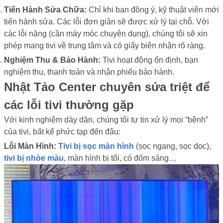
Tiến Hành Sửa Chữa:
Chỉ khi bạn đồng ý, kỹ thuật viên mới
tiến hành sửa. Các lỗi đơn giản sẽ được xử lý tại chỗ. Với
các lỗi nặng (cần máy móc chuyên dụng), chúng tôi sẽ xin
phép mang tivi về trung tâm và có giấy biên nhận rõ ràng.
Nghiệm Thu & Bảo Hành:
Tivi hoạt động ổn định, bạn
nghiệm thu, thanh toán và nhận phiếu bảo hành.
Nhật Tảo Center chuyên sửa triệt để
các lỗi tivi thường gặp
Với kinh nghiệm dày dặn, chúng tôi tự tin xử lý mọi “bệnh”
của tivi, bất kể phức tạp đến đâu:
Lỗi Màn Hình:
Tivi bị sọc màn hình
(sọc ngang, sọc dọc),
tivi bị nhòe màu
, màn hình bị tối, có đốm sáng…