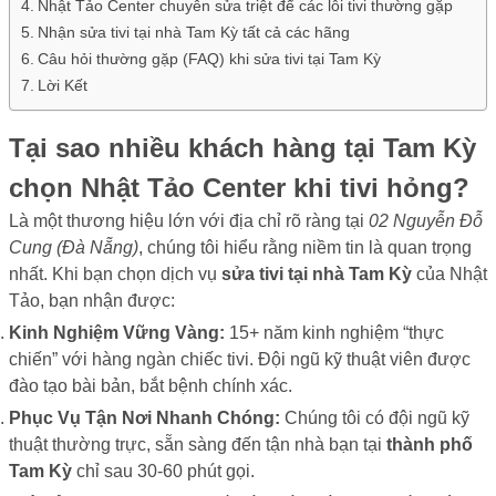
Nhật Tảo Center chuyên sửa triệt để các lỗi tivi thường gặp
Nhận sửa tivi tại nhà Tam Kỳ tất cả các hãng
Câu hỏi thường gặp (FAQ) khi sửa tivi tại Tam Kỳ
Lời Kết
Tại sao nhiều khách hàng tại Tam Kỳ
chọn Nhật Tảo Center khi tivi hỏng?
Là một thương hiệu lớn với địa chỉ rõ ràng tại
02 Nguyễn Đỗ
Cung (Đà Nẵng)
, chúng tôi hiểu rằng niềm tin là quan trọng
nhất. Khi bạn chọn dịch vụ
sửa tivi tại nhà Tam Kỳ
của Nhật
Tảo, bạn nhận được:
Kinh Nghiệm Vững Vàng:
15+ năm kinh nghiệm “thực
chiến” với hàng ngàn chiếc tivi. Đội ngũ kỹ thuật viên được
đào tạo bài bản, bắt bệnh chính xác.
Phục Vụ Tận Nơi Nhanh Chóng:
Chúng tôi có đội ngũ kỹ
thuật thường trực, sẵn sàng đến tận nhà bạn tại
thành phố
Tam Kỳ
chỉ sau 30-60 phút gọi.