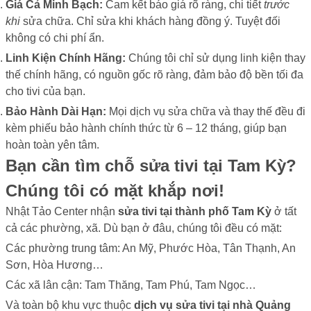
Giá Cả Minh Bạch:
Cam kết báo giá rõ ràng, chi tiết
trước
khi
sửa chữa. Chỉ sửa khi khách hàng đồng ý. Tuyệt đối
không có chi phí ẩn.
Linh Kiện Chính Hãng:
Chúng tôi chỉ sử dụng linh kiện thay
thế chính hãng, có nguồn gốc rõ ràng, đảm bảo độ bền tối đa
cho tivi của bạn.
Bảo Hành Dài Hạn:
Mọi dịch vụ sửa chữa và thay thế đều đi
kèm phiếu bảo hành chính thức từ 6 – 12 tháng, giúp bạn
hoàn toàn yên tâm.
Bạn cần tìm chỗ sửa tivi tại Tam Kỳ?
Chúng tôi có mặt khắp nơi!
Nhật Tảo Center nhận
sửa tivi tại thành phố Tam Kỳ
ở tất
cả các phường, xã. Dù bạn ở đâu, chúng tôi đều có mặt:
Các phường trung tâm: An Mỹ, Phước Hòa, Tân Thạnh, An
Sơn, Hòa Hương…
Các xã lân cận: Tam Thăng, Tam Phú, Tam Ngọc…
Và toàn bộ khu vực thuộc
dịch vụ sửa tivi tại nhà Quảng