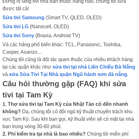
Đừng lo lắng tivi nhà bạn thuộc hãng nào, chúng tôi sửa
được tất cả!
Sửa tivi Samsung
(Smart TV, QLED, OLED)
Sửa tivi LG
(Nanocell, OLED)
Sửa tivi Sony
(Bravia, Android TV)
Và các hãng phổ biến khác: TCL, Panasonic, Toshiba,
Casper, Asanzo…
Chúng tôi cũng là đối tác quen thuộc của nhiều khách hàng
tại các quận khác như
sửa tivi tại nhà Liên Chiểu Đà Nẵng
và
sửa Sửa Tivi Tại Nhà quận Ngũ hành sơn đà nẵng
.
Câu hỏi thường gặp (FAQ) khi sửa
tivi tại Tam Kỳ
1. Thợ sửa tivi tại Tam Kỳ của Nhật Tảo có đến nhanh
không?
Dạ, chúng tôi có đội ngũ kỹ thuật chuyên trách khu
vực Tam Kỳ. Sau khi bạn gọi, kỹ thuật viên sẽ có mặt tại nhà
bạn trong vòng 30-60 phút.
2. Phí kiểm tra tại nhà là bao nhiêu?
Chúng tôi miễn phí