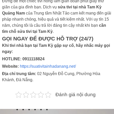
Đừng để một chiếc tivi hỏng làm gián đoạn phút giây thư
giãn của gia đình bạn. Dịch vụ
sửa tivi tại nhà Tam Kỳ
Quảng Nam
của Trung tâm Nhật Tảo cam kết mang đến giải
pháp nhanh chóng, hiệu quả và tiết kiệm nhất. Với uy tín 15
năm, chúng tôi là câu trả lời đáng tin cậy nhất khi bạn
cần
tìm chỗ sửa tivi tại Tam Kỳ
.
GỌI NGAY ĐỂ ĐƯỢC HỖ TRỢ (24/7)
Khi tivi nhà bạn tại Tam Kỳ gặp sự cố, hãy nhấc máy gọi
ngay:
HOTLINE: 0911118824
Website:
https://suativitainhadanang.net/
Địa chỉ trung tâm:
02 Nguyễn Đỗ Cung, Phường Hòa
Khánh, Đà Nẵng.
Đánh giá nội dung