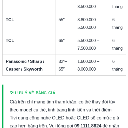
3.500.000
tháng
TCL
55″
3.800.000 –
6
5.500.000
tháng
TCL
65″
5.500.000 –
6
7.500.000
tháng
Panasonic / Sharp /
32″–
1.600.000 –
6
Casper / Skyworth
65″
8.000.000
tháng
💡 LƯU Ý VỀ BẢNG GIÁ
Giá trên chỉ mang tính tham khảo, có thể thay đổi tùy
theo model cụ thể, tình trạng linh kiện và thời điểm.
Tivi dùng công nghệ OLED hoặc QLED sẽ có mức giá
cao hơn bảng trên. Vui lòng gọi
09.1111.8824
để nhận