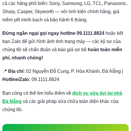
cả các hãng phổ biến: Sony, Samsung, LG, TCL, Panasonic,
Sharp, Casper, Skyworth — với linh kiện chính hãng, giá
niêm yết minh bạch và bảo hành 6 tháng.
Đừng ngần ngại gọi ngay hotline 09.1111.8824
hoặc kết
bạn Zalo để gửi hình ảnh tình trạng máy — các kỹ sư của
chúng tôi sẽ chẩn đoán và báo giá sơ bộ
hoàn toàn miễn
phí, nhanh chóng!
📍
Địa chỉ:
02 Nguyễn Đỗ Cung, P. Hòa Khánh, Đà Nẵng |
Hotline/Zalo:
09.1111.8824
Bạn cũng có thể tìm hiểu thêm về
dịch vụ sửa tivi tại nhà
Đà Nẵng
và các giải pháp sửa chữa toàn diện khác của
chúng tôi.