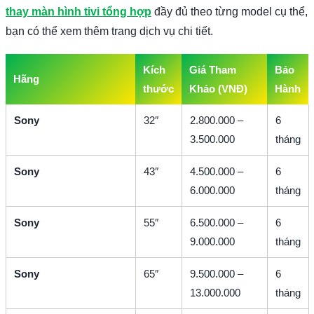
thay màn hình tivi tổng hợp
đầy đủ theo từng model cụ thể,
bạn có thể xem thêm trang dịch vụ chi tiết.
Kích
Giá Tham
Bảo
Hãng
thước
Khảo (VNĐ)
Hành
Sony
32″
2.800.000 –
6
3.500.000
tháng
Sony
43″
4.500.000 –
6
6.000.000
tháng
Sony
55″
6.500.000 –
6
9.000.000
tháng
Sony
65″
9.500.000 –
6
13.000.000
tháng