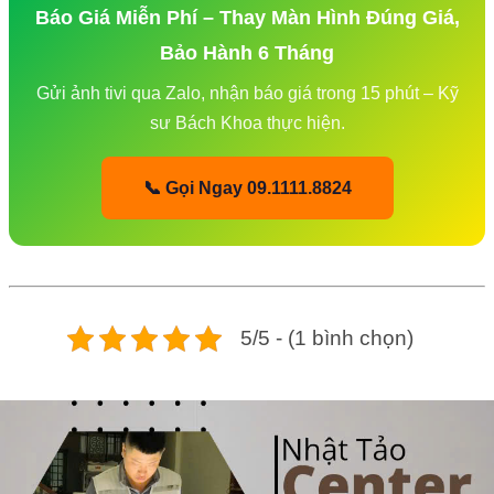
Báo Giá Miễn Phí – Thay Màn Hình Đúng Giá,
Bảo Hành 6 Tháng
Gửi ảnh tivi qua Zalo, nhận báo giá trong 15 phút – Kỹ
sư Bách Khoa thực hiện.
📞 Gọi Ngay 09.1111.8824
5/5 - (1 bình chọn)