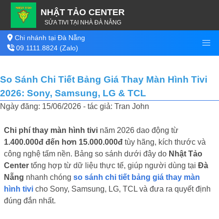
NHẬT TẢO CENTER
SỬA TIVI TẠI NHÀ ĐÀ NẴNG
Chi nhánh tại Đà Nẵng
09.1111.8824 (Zalo)
So Sánh Chi Tiết Bảng Giá Thay Màn Hình Tivi
2026: Sony, Samsung, LG & TCL
Ngày đăng: 15/06/2026 - tác giả: Tran John
Chi phí thay màn hình tivi
năm 2026 dao động từ
1.400.000đ đến hơn 15.000.000đ
tùy hãng, kích thước và
công nghệ tấm nền. Bảng so sánh dưới đây do
Nhật Tảo
Center
tổng hợp từ dữ liệu thực tế, giúp người dùng tại
Đà
Nẵng
nhanh chóng
so sánh chi tiết bảng giá thay màn
hình tivi
cho Sony, Samsung, LG, TCL và đưa ra quyết định
đúng đắn nhất.