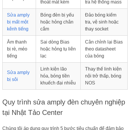
thoát mát kém
tra hệ thống mass
Sửa amply
Bóng đèn bị yếu
Đảo bóng kiểm
bị mất một
hoặc hỏng chân
tra, vệ sinh hoặc
kênh tiếng
cắm
thay socket
Âm thanh
Sai dòng Bias
Cân chỉnh lại Bias
bị rè, méo
hoặc hỏng tụ liên
theo datasheet
tiếng
lạc
của bóng
Linh kiện lão
Thay thế linh kiện
Sửa amply
hóa, bóng tiền
nội trở thấp, bóng
bị sôi
khuếch đại nhiễu
NOS
Quy trình sửa amply đèn chuyên nghiệp
tại Nhật Tảo Center
Chúng tôi áp dụng quy trình 5 bước tiêu chuẩn để đảm bảo