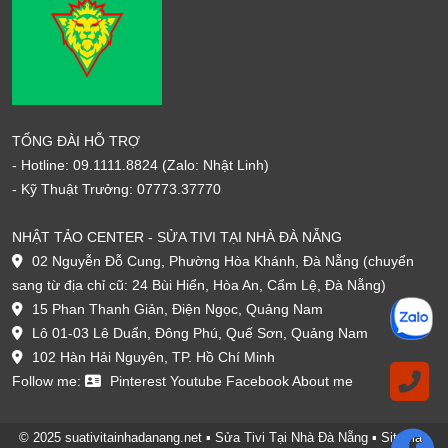
TỔNG ĐÀI HỖ TRỢ
- Hotline:
09.1111.8824
(Zalo: Nhật Linh)
- Kỹ Thuật Trưởng:
07773.37770
NHẬT TẢO CENTER - SỬA TIVI TẠI NHÀ ĐÀ NẴNG
02 Nguyễn Đỗ Cung, Phường Hòa Khánh, Đà Nẵng (chuyển
sang từ địa chỉ cũ: 24 Bùi Hiển, Hòa An, Cẩm Lệ, Đà Nẵng)
15 Phan Thanh Giản, Điện Ngọc, Quảng Nam
Lô 01-03 Lê Duẩn, Đông Phú, Quế Sơn, Quảng Nam
102 Hàn Hải Nguyên, TP. Hồ Chí Minh
Follow me:
Pinterest
Youtube
Facebook
About me
© 2025 suativitainhadanang.net ▪
Sửa Tivi Tại Nhà Đà Nẵng
▪
Sitemap