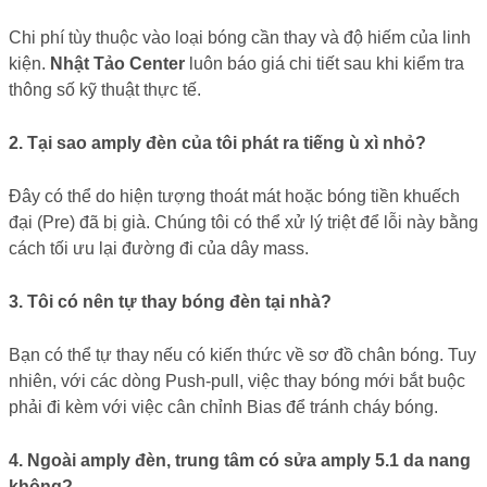
Chi phí tùy thuộc vào loại bóng cần thay và độ hiếm của linh
kiện.
Nhật Tảo Center
luôn báo giá chi tiết sau khi kiểm tra
thông số kỹ thuật thực tế.
2. Tại sao amply đèn của tôi phát ra tiếng ù xì nhỏ?
Đây có thể do hiện tượng thoát mát hoặc bóng tiền khuếch
đại (Pre) đã bị già. Chúng tôi có thể xử lý triệt để lỗi này bằng
cách tối ưu lại đường đi của dây mass.
3. Tôi có nên tự thay bóng đèn tại nhà?
Bạn có thể tự thay nếu có kiến thức về sơ đồ chân bóng. Tuy
nhiên, với các dòng Push-pull, việc thay bóng mới bắt buộc
phải đi kèm với việc cân chỉnh Bias để tránh cháy bóng.
4. Ngoài amply đèn, trung tâm có sửa amply 5.1 da nang
không?