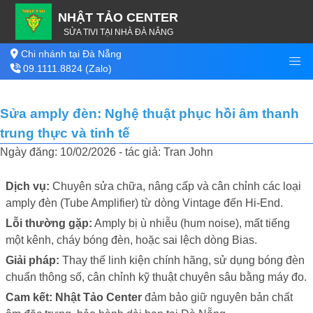
NHẬT TẢO CENTER
SỬA TIVI TẠI NHÀ ĐÀ NẴNG
Chi nhánh tại Đà Nẵng
09.1111.8824 (Zalo)
Sửa amply đèn: Nghệ thuật phục hồi âm thanh
trung thực và tinh tế
Ngày đăng: 10/02/2026 - tác giả: Tran John
Dịch vụ:
Chuyên sửa chữa, nâng cấp và cân chỉnh các loại
amply đèn (Tube Amplifier) từ dòng Vintage đến Hi-End.
Lỗi thường gặp:
Amply bị ù nhiễu (hum noise), mất tiếng
một kênh, cháy bóng đèn, hoặc sai lệch dòng Bias.
Giải pháp:
Thay thế linh kiện chính hãng, sử dụng bóng đèn
chuẩn thông số, cân chỉnh kỹ thuật chuyên sâu bằng máy đo.
Cam kết:
Nhật Tảo Center
đảm bảo giữ nguyên bản chất