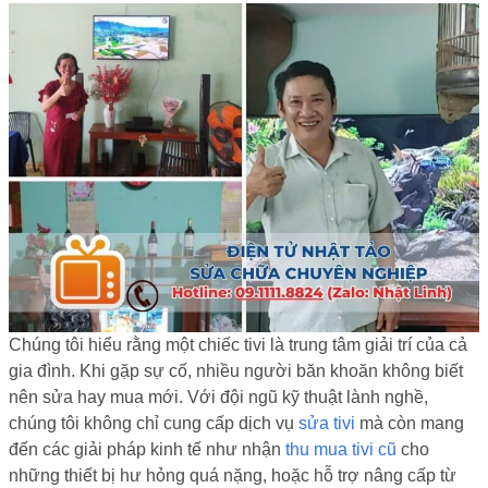
Chúng tôi hiểu rằng một chiếc tivi là trung tâm giải trí của cả
gia đình. Khi gặp sự cố, nhiều người băn khoăn không biết
nên sửa hay mua mới. Với đội ngũ kỹ thuật lành nghề,
chúng tôi không chỉ cung cấp dịch vụ
sửa tivi
mà còn mang
đến các giải pháp kinh tế như nhận
thu mua tivi cũ
cho
những thiết bị hư hỏng quá nặng, hoặc hỗ trợ nâng cấp từ