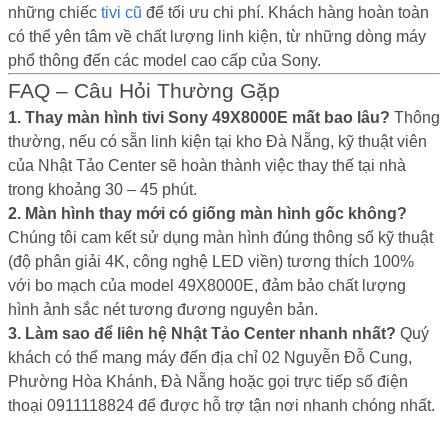
những chiếc
tivi cũ
để tối ưu chi phí. Khách hàng hoàn toàn
có thể yên tâm về chất lượng linh kiện, từ những dòng máy
phổ thông đến các model cao cấp của Sony.
FAQ – Câu Hỏi Thường Gặp
1. Thay màn hình tivi Sony 49X8000E mất bao lâu?
Thông
thường, nếu có sẵn linh kiện tại kho Đà Nẵng, kỹ thuật viên
của Nhật Tảo Center sẽ hoàn thành việc thay thế tại nhà
trong khoảng 30 – 45 phút.
2. Màn hình thay mới có giống màn hình gốc không?
Chúng tôi cam kết sử dụng màn hình đúng thông số kỹ thuật
(độ phân giải 4K, công nghệ LED viền) tương thích 100%
với bo mạch của model 49X8000E, đảm bảo chất lượng
hình ảnh sắc nét tương đương nguyên bản.
3. Làm sao để liên hệ Nhật Tảo Center nhanh nhất?
Quý
khách có thể mang máy đến địa chỉ 02 Nguyễn Đỗ Cung,
Phường Hòa Khánh, Đà Nẵng hoặc gọi trực tiếp số điện
thoại 0911118824 để được hỗ trợ tận nơi nhanh chóng nhất.