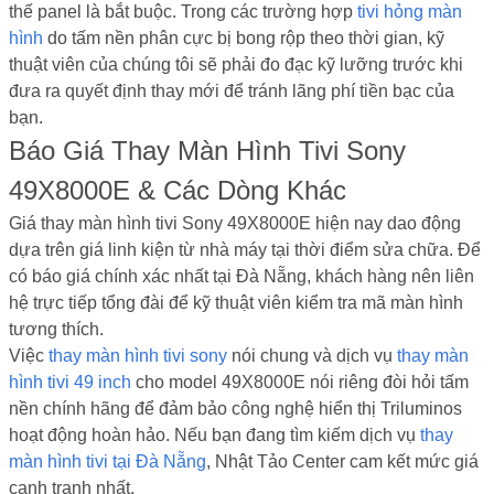
thế panel là bắt buộc. Trong các trường hợp
tivi hỏng màn
hình
do tấm nền phân cực bị bong rộp theo thời gian, kỹ
thuật viên của chúng tôi sẽ phải đo đạc kỹ lưỡng trước khi
đưa ra quyết định thay mới để tránh lãng phí tiền bạc của
bạn.
Báo Giá Thay Màn Hình Tivi Sony
49X8000E & Các Dòng Khác
Giá thay màn hình tivi Sony 49X8000E hiện nay dao động
dựa trên giá linh kiện từ nhà máy tại thời điểm sửa chữa. Để
có báo giá chính xác nhất tại Đà Nẵng, khách hàng nên liên
hệ trực tiếp tổng đài để kỹ thuật viên kiểm tra mã màn hình
tương thích.
Việc
thay màn hình tivi sony
nói chung và dịch vụ
thay màn
hình tivi 49 inch
cho model 49X8000E nói riêng đòi hỏi tấm
nền chính hãng để đảm bảo công nghệ hiển thị Triluminos
hoạt động hoàn hảo. Nếu bạn đang tìm kiếm dịch vụ
thay
màn hình tivi tại Đà Nẵng
, Nhật Tảo Center cam kết mức giá
cạnh tranh nhất.