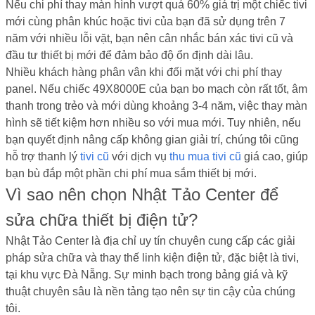
Nếu chi phí thay màn hình vượt quá 60% giá trị một chiếc tivi
mới cùng phân khúc hoặc tivi của bạn đã sử dụng trên 7
năm với nhiều lỗi vặt, bạn nên cân nhắc bán xác tivi cũ và
đầu tư thiết bị mới để đảm bảo độ ổn định dài lâu.
Nhiều khách hàng phân vân khi đối mặt với chi phí thay
panel. Nếu chiếc 49X8000E của bạn bo mạch còn rất tốt, âm
thanh trong trẻo và mới dùng khoảng 3-4 năm, việc thay màn
hình sẽ tiết kiệm hơn nhiều so với mua mới. Tuy nhiên, nếu
bạn quyết định nâng cấp không gian giải trí, chúng tôi cũng
hỗ trợ thanh lý
tivi cũ
với dịch vụ
thu mua tivi cũ
giá cao, giúp
bạn bù đắp một phần chi phí mua sắm thiết bị mới.
Vì sao nên chọn Nhật Tảo Center để
sửa chữa thiết bị điện tử?
Nhật Tảo Center là địa chỉ uy tín chuyên cung cấp các giải
pháp sửa chữa và thay thế linh kiện điện tử, đặc biệt là tivi,
tại khu vực Đà Nẵng. Sự minh bạch trong bảng giá và kỹ
thuật chuyên sâu là nền tảng tạo nên sự tin cậy của chúng
tôi.