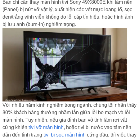
Bạn chỉ cần thay màn hình tivi Sony 49X8000E khi tấm nền
(Panel) bị nứt vỡ vật lý, xuất hiện các vết mực loang lổ, sọc
đen/trắng vĩnh viễn không do lỗi cáp tín hiệu, hoặc hình ảnh
bị lưu ảnh (burn-in) nghiêm trọng.
Với nhiều năm kinh nghiệm trong ngành, chúng tôi nhận thấy
80% khách hàng thường nhầm lẫn giữa lỗi bo mạch và lỗi
màn hình. Tuy nhiên, nếu gia đình bạn vô tình làm rơi vật
cứng khiến
tivi vỡ màn hình
, hoặc tivi bị nước vào tấm nền
dẫn đến tình trạng
tivi bị sọc màn hình
cứng đầu, thì việc thay