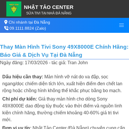
NHẬT TẢO CENTER
SỬA TIVI TẠI NHÀ ĐÀ NẴNG
Chi nhánh tại Đà Nẵng
09.1111.8824 (Zalo)
Thay Màn Hình Tivi Sony 49X8000E Chính Hãng:
Báo Giá & Dịch Vụ Tại Đà Nẵng
Ngày đăng: 17/03/2026 - tác giả: Tran John
Dấu hiệu cần thay:
Màn hình vỡ nát do va đập, sọc
ngang/dọc chiếm diện tích lớn, xuất hiện điểm đen chết lan
rộng hoặc chồng hình không thể khắc phục bằng bo mạch.
Chi phí dự kiến:
Giá thay màn hình cho dòng Sony
49X8000E dao động tùy thuộc vào thời điểm và nguồn linh
kiện chính hãng, thường chiếm khoảng 40-60% giá trị tivi
mới.
Đơn vị uy tín:
Nhật Tảo Center (Đà Nẵng) chuyên cung cấp