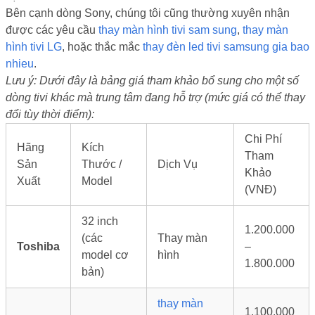
Bên cạnh dòng Sony, chúng tôi cũng thường xuyên nhận
được các yêu cầu
thay màn hình tivi sam sung
,
thay màn
hình tivi LG
, hoặc thắc mắc
thay đèn led tivi samsung gia bao
nhieu
.
Lưu ý: Dưới đây là bảng giá tham khảo bổ sung cho một số
dòng tivi khác mà trung tâm đang hỗ trợ (mức giá có thể thay
đổi tùy thời điểm):
Chi Phí
Hãng
Kích
Tham
Sản
Thước /
Dịch Vụ
Khảo
Xuất
Model
(VNĐ)
32 inch
1.200.000
(các
Thay màn
Toshiba
–
model cơ
hình
1.800.000
bản)
thay màn
1.100.000