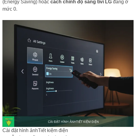
(Energy Saving) hoặc
cách chỉnh độ sáng tivi LG
đang ở
mức 0.
Cài đặt hình ảnhTiết kiệm điện