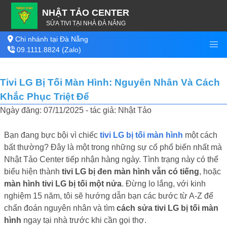
NHẬT TẢO CENTER
SỬA TIVI TẠI NHÀ ĐÀ NẴNG
Chi nhánh tại Đà Nẵng
09.1111.8824 (Zalo)
Tivi LG Bị Tối Màn Hình: Nguyên Nhân Và Cách
Khắc Phục Triệt Để
Ngày đăng: 07/11/2025 - tác giả: Nhật Tảo
Bạn đang bực bội vì chiếc
tivi LG bị tối màn hình
một cách
bất thường? Đây là một trong những sự cố phổ biến nhất mà
Nhật Tảo Center tiếp nhận hàng ngày. Tình trạng này có thể
biểu hiện thành
tivi LG bị đen màn hình vẫn có tiếng
, hoặc
màn hình tivi LG bị tối một nửa
. Đừng lo lắng, với kinh
nghiệm 15 năm, tôi sẽ hướng dẫn bạn các bước từ A-Z để
chẩn đoán nguyên nhân và tìm
cách sửa tivi LG bị tối màn
hình
ngay tại nhà trước khi cần gọi thợ.