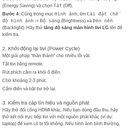
Tắt
(Energy Saving) và chọn
(Off).
Hình ảnh
Cài đặt chế
Bước 4:
Cũng trong mục
, tìm
độ hình ảnh
Độ sáng
Đèn nền
->
(Brightness) và
(Backlight). Hãy thử
tăng độ sáng màn hình tivi LG
lên để
kiểm tra.
2. Khởi động lại tivi (Power Cycle)
Một giải pháp “thần thánh” cho nhiều lỗi vặt.
Tắt tivi bằng remote.
Rút phích cắm ra khỏi ổ điện.
Chờ khoảng 2-3 phút.
Cắm điện và bật tivi trở lại.
3. Kiểm tra cáp tín hiệu và nguồn phát
Hãy thử đổi cổng HDMI khác. Nếu bạn dùng đầu thu, hãy
thử kết nối trực tiếp tivi với một nguồn phát khác (ví dụ:
laptop) để xem có bị tối không. Nếu hình ảnh bình thường,