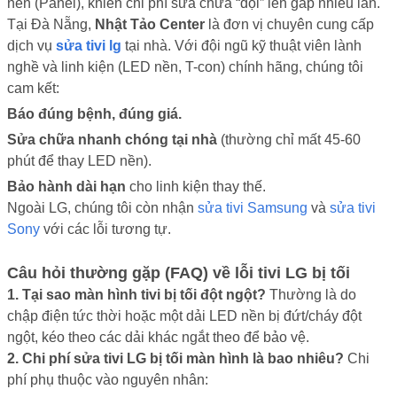
nền (Panel), khiến chi phí sửa chữa “đội” lên gấp nhiều lần.
Tại Đà Nẵng,
Nhật Tảo Center
là đơn vị chuyên cung cấp
dịch vụ
sửa tivi lg
tại nhà. Với đội ngũ kỹ thuật viên lành
nghề và linh kiện (LED nền, T-con) chính hãng, chúng tôi
cam kết:
Báo đúng bệnh, đúng giá.
Sửa chữa nhanh chóng tại nhà
(thường chỉ mất 45-60
phút để thay LED nền).
Bảo hành dài hạn
cho linh kiện thay thế.
Ngoài LG, chúng tôi còn nhận
sửa tivi Samsung
và
sửa tivi
Sony
với các lỗi tương tự.
Câu hỏi thường gặp (FAQ) về lỗi tivi LG bị tối
1. Tại sao màn hình tivi bị tối đột ngột?
Thường là do
chập điện tức thời hoặc một dải LED nền bị đứt/cháy đột
ngột, kéo theo các dải khác ngắt theo để bảo vệ.
2. Chi phí sửa tivi LG bị tối màn hình là bao nhiêu?
Chi
phí phụ thuộc vào nguyên nhân: