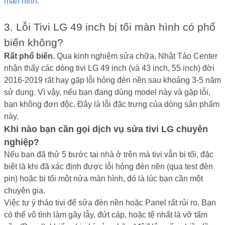
màn hình
.
3. Lỗi Tivi LG 49 inch bị tối màn hình có phổ
biến không?
Rất phổ biến.
Qua kinh nghiệm sửa chữa, Nhật Tảo Center
nhận thấy các dòng tivi LG 49 inch (và 43 inch, 55 inch) đời
2016-2019 rất hay gặp lỗi hỏng đèn nền sau khoảng 3-5 năm
sử dụng. Vì vậy, nếu bạn đang dùng model này và gặp lỗi,
bạn không đơn độc. Đây là lỗi đặc trưng của dòng sản phẩm
này.
Khi nào bạn cần gọi dịch vụ sửa tivi LG chuyên
nghiệp?
Nếu bạn đã thử 5 bước tại nhà ở trên mà tivi vẫn bị tối, đặc
biệt là khi đã xác định được lỗi hỏng đèn nền (qua test đèn
pin) hoặc bị tối một nửa màn hình, đó là lúc bạn cần một
chuyên gia.
Việc tự ý tháo tivi để sửa đèn nền hoặc Panel rất rủi ro. Bạn
có thể vô tình làm gãy lẫy, đứt cáp, hoặc tệ nhất là vỡ tấm