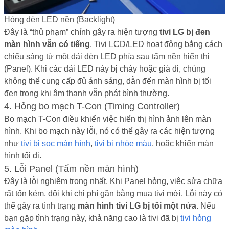
Hỏng đèn LED nền (Backlight)
Đây là “thủ phạm” chính gây ra hiện tượng
tivi LG bị đen
màn hình vẫn có tiếng
. Tivi LCD/LED hoạt động bằng cách
chiếu sáng từ một dải đèn LED phía sau tấm nền hiển thị
(Panel). Khi các dải LED này bị cháy hoặc già đi, chúng
không thể cung cấp đủ ánh sáng, dẫn đến màn hình bị tối
đen trong khi âm thanh vẫn phát bình thường.
4. Hỏng bo mạch T-Con (Timing Controller)
Bo mạch T-Con điều khiển việc hiển thị hình ảnh lên màn
hình. Khi bo mạch này lỗi, nó có thể gây ra các hiện tượng
như
tivi bị sọc màn hình
,
tivi bị nhòe màu
, hoặc khiến màn
hình tối đi.
5. Lỗi Panel (Tấm nền màn hình)
Đây là lỗi nghiêm trọng nhất. Khi Panel hỏng, việc sửa chữa
rất tốn kém, đôi khi chi phí gần bằng mua tivi mới. Lỗi này có
thể gây ra tình trạng
màn hình tivi LG bị tối một nửa
. Nếu
bạn gặp tình trạng này, khả năng cao là tivi đã bị
tivi hỏng