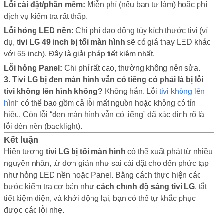
Lỗi cài đặt/phần mềm:
Miễn phí (nếu bạn tự làm) hoặc phí
dịch vụ kiểm tra rất thấp.
Lỗi hỏng LED nền:
Chi phí dao động tùy kích thước tivi (ví
dụ,
tivi LG 49 inch bị tối màn hình
sẽ có giá thay LED khác
với 65 inch). Đây là giải pháp tiết kiệm nhất.
Lỗi hỏng Panel:
Chi phí rất cao, thường không nên sửa.
3. Tivi LG bị đen màn hình vẫn có tiếng có phải là bị lỗi
tivi không lên hình không?
Không hẳn. Lỗi
tivi không lên
hình
có thể bao gồm cả lỗi mất nguồn hoặc không có tín
hiệu. Còn lỗi “đen màn hình vẫn có tiếng” đã xác định rõ là
lỗi đèn nền (backlight).
Kết luận
Hiện tượng
tivi LG bị tối màn hình
có thể xuất phát từ nhiều
nguyên nhân, từ đơn giản như sai cài đặt cho đến phức tạp
như hỏng LED nền hoặc Panel. Bằng cách thực hiện các
bước kiểm tra cơ bản như
cách chỉnh độ sáng tivi LG
, tắt
tiết kiệm điện, và khởi động lại, bạn có thể tự khắc phục
được các lỗi nhẹ.