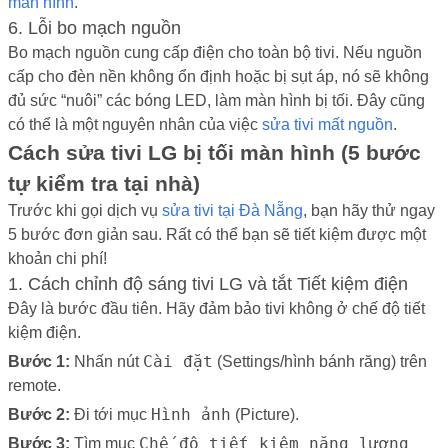
màn hình
.
6. Lỗi bo mạch nguồn
Bo mạch nguồn cung cấp điện cho toàn bộ tivi. Nếu nguồn
cấp cho đèn nền không ổn định hoặc bị sụt áp, nó sẽ không
đủ sức “nuôi” các bóng LED, làm màn hình bị tối. Đây cũng
có thể là một nguyên nhân của việc
sửa tivi mất nguồn
.
Cách sửa tivi LG bị tối màn hình (5 bước
tự kiểm tra tại nhà)
Trước khi gọi dịch vụ
sửa tivi tại Đà Nẵng
, bạn hãy thử ngay
5 bước đơn giản sau. Rất có thể bạn sẽ tiết kiệm được một
khoản chi phí!
1. Cách chỉnh độ sáng tivi LG và tắt Tiết kiệm điện
Đây là bước đầu tiên. Hãy đảm bảo tivi không ở chế độ tiết
kiệm điện.
Cài đặt
Bước 1:
Nhấn nút
(Settings/hình bánh răng) trên
remote.
Hình ảnh
Bước 2:
Đi tới mục
(Picture).
Chế độ tiết kiệm năng lượng
Bước 3:
Tìm mục