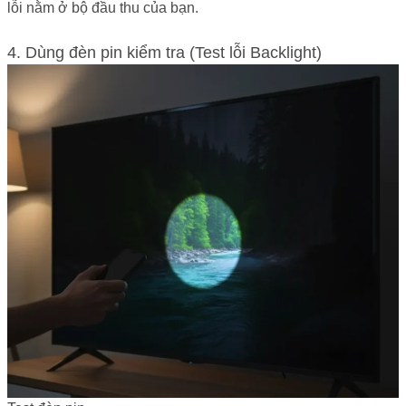
lỗi nằm ở bộ đầu thu của bạn.
4. Dùng đèn pin kiểm tra (Test lỗi Backlight)