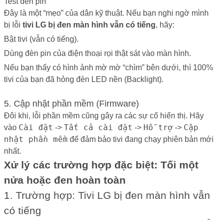
Test đèn pin
Đây là một “mẹo” của dân kỹ thuật. Nếu bạn nghi ngờ mình
bị lỗi
tivi LG bị đen màn hình vẫn có tiếng
, hãy:
Bật tivi (vẫn có tiếng).
Dùng đèn pin của điện thoại rọi thật sát vào màn hình.
Nếu bạn thấy có hình ảnh mờ mờ “chìm” bên dưới, thì 100%
tivi của bạn đã hỏng đèn LED nền (Backlight).
5. Cập nhật phần mềm (Firmware)
Đôi khi, lỗi phần mềm cũng gây ra các sự cố hiển thị. Hãy
Cài đặt
Tất cả cài đặt
Hỗ trợ
Cập
vào
->
->
->
nhật phần mềm
để đảm bảo tivi đang chạy phiên bản mới
nhất.
Xử lý các trường hợp đặc biệt: Tối một
nửa hoặc đen hoàn toàn
1. Trường hợp: Tivi LG bị đen màn hình vẫn
có tiếng