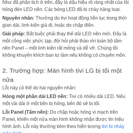
Như đã phân tích ở trên, đây là dấu hiệu rõ ràng nhất của lỗi
hỏng đèn LED nền. Các bóng LED đã bị cháy hàng loạt.
Nguyên nhân:
Thường do tivi hoạt động liên tục trong thời
gian dài, linh kiện già đi, hoặc do chập điện.
Giải pháp:
Bắt buộc phải thay thế dải LED nền mới. Đây là
một công việc phức tạp, đòi hỏi phải tháo rời toàn bộ tấm
nền Panel – một linh kiện rất mỏng và dễ vỡ. Chúng tôi
không khuyến khích bạn tự làm nếu không có chuyên môn.
2. Trường hợp: Màn hình tivi LG bị tối một
nửa
Lỗi này có thể do hai nguyên nhân:
Hỏng một phần dải LED nền:
Tivi có nhiều dải LED. Nếu
một vài dải ở một bên bị hỏng, bên đó sẽ bị tối.
Lỗi Panel (Tấm nền):
Do chập hoặc hỏng vi mạch trên
Panel, khiến một nửa màn hình không nhận được tín hiệu
hình ảnh. Lỗi này thường kèm theo hiện tượng
tivi bị nháy