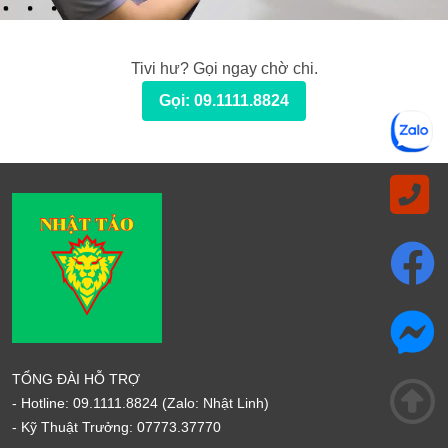
Tivi hư? Gọi ngay chờ chi.
Gọi: 09.1111.8824
TỔNG ĐÀI HỖ TRỢ
- Hotline:
09.1111.8824
(Zalo: Nhật Linh)
- Kỹ Thuật Trưởng:
07773.37770