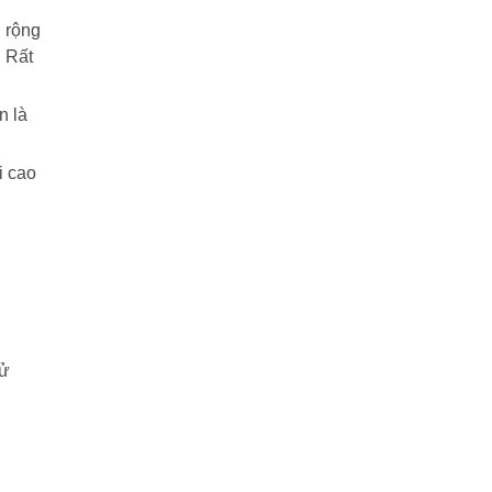
 rộng
. Rất
n là
i cao
sử