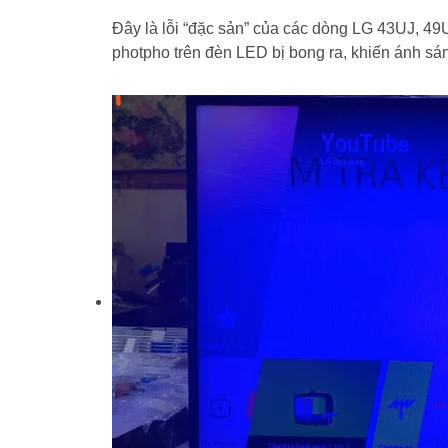
Đây là lỗi “đặc sản” của các dòng LG 43UJ, 4
photpho trên đèn LED bị bong ra, khiến ánh sá