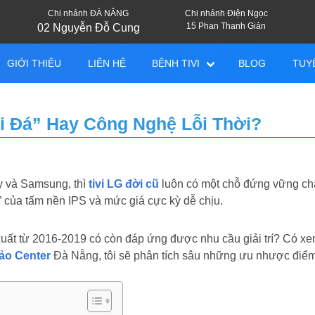
Chi nhánh ĐÀ NẴNG
Chi nhánh Điện Ngọc
15 Phan Thanh Giản
02 Nguyễn Đỗ Cung
GIỚI THIỆU
LIÊN HỆ
BỆNH TIVI
BLOG
TUY
ối Đá” Hay Công Nghệ Lỗi Thời?
ny và Samsung, thì
tivi LG đời cũ
luôn có một chỗ đứng vững ch
” của tấm nền IPS và mức giá cực kỳ dễ chịu.
xuất từ 2016-2019 có còn đáp ứng được nhu cầu giải trí? Có x
ảo Center
Đà Nẵng, tôi sẽ phân tích sâu những ưu nhược điể