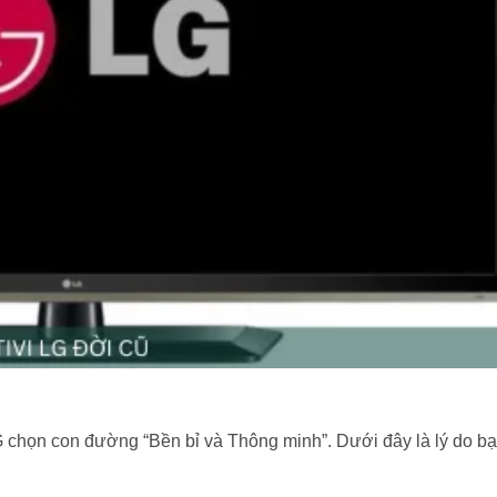
 chọn con đường “Bền bỉ và Thông minh”. Dưới đây là lý do b