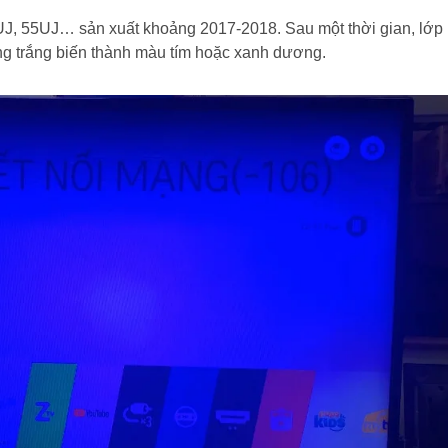
9UJ, 55UJ… sản xuất khoảng 2017-2018. Sau một thời gian, lớp
ng trắng biến thành màu tím hoặc xanh dương.