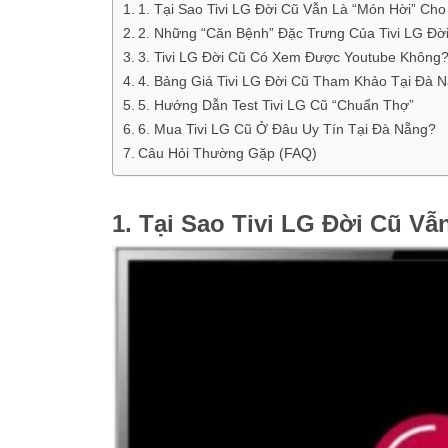
1. Tại Sao Tivi LG Đời Cũ Vẫn Là “Món Hời” Ch
2. Những “Căn Bệnh” Đặc Trưng Của Tivi LG Đời
3. Tivi LG Đời Cũ Có Xem Được Youtube Không
4. Bảng Giá Tivi LG Đời Cũ Tham Khảo Tại Đà N
5. Hướng Dẫn Test Tivi LG Cũ “Chuẩn Thợ”
6. Mua Tivi LG Cũ Ở Đâu Uy Tín Tại Đà Nẵng?
Câu Hỏi Thường Gặp (FAQ)
1. Tại Sao Tivi LG Đời Cũ V