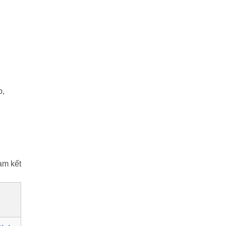
p,
am kết