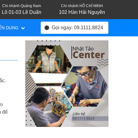
Chi nhánh Quảng Nam
Chi nhánh HỒ CHÍ MINH
Lô 01-03 Lê Duẩn
102 Hàn Hải Nguyên
Gọi ngay: 09.1111.8824
ỂN DỤNG
ắc.
em
m để