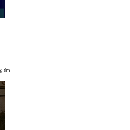
i
g tìm