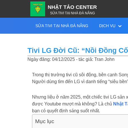
NHẬT TẢO CENTER
SỬA TIVI TẠI NHÀ ĐÀ NẴNG
SỬA TIVI TẠI NHÀ ĐÀ NẴNG
DỊCH VỤ
Tivi LG Đời Cũ: “Nồi Đồng C
Ngày đăng: 04/12/2025 - tác giả: Tran John
Trong thị trường tivi cũ sôi động, bên cạnh So
Người dùng tìm đến LG vì danh tiếng “siêu bền
Nhưng liệu ở năm 2025, một chiếc tivi LG sản 
được Youtube mượt mà không? Là chủ
Nhật T
bạn có quyết định sáng suốt nhất.
Mục lục