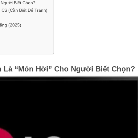
o Người Biết Chọn?
 Cũ (Cần Biết Để Tránh)
?
ẵng (2025)
ẫn Là “Món Hời” Cho Người Biết Chọn?